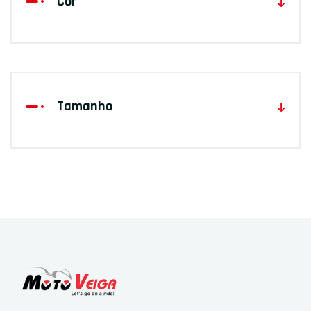
Cor
PRT
ANT
PRT/BR
PRT/ANT/VRM
PRT/VRM
Tamanho
XS
S
M
L
XL
M/L
S/M
L/XL