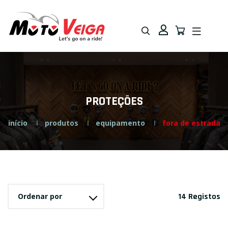
Saltar
Saltar
para
para
navegação
o
conteúdo
PROTEÇÕES
início
produtos
equipamento
fora de estrada
Ordenar por
14 Registos