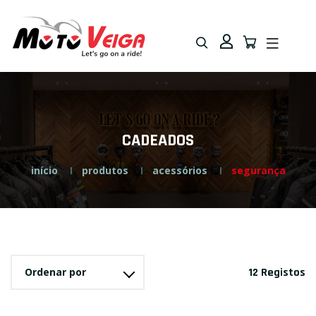
Saltar
Saltar
para
para
navegação
o
conteúdo
CADEADOS
início
produtos
acessórios
segurança
Ordenar por
12 Registos