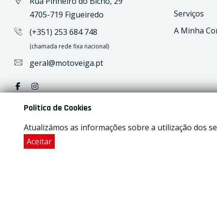
Rua Pinheiro do Bicho, 29
Serviços
4705-719 Figueiredo
A Minha Co
(+351) 253 684 748
(chamada rede fixa nacional)
geral@motoveiga.pt
Politica de Cookies
Atualizámos as informações sobre a utilização dos se
Aceitar
2026
© All rights reserved Motoveiga | Developed by
Ac