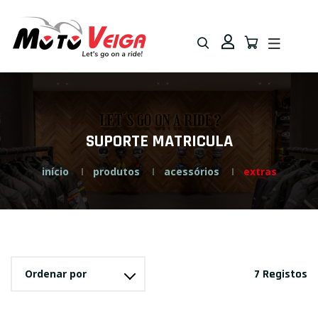
Saltar
Saltar
para
para
navegação
o
conteúdo
SUPORTE MATRICULA
início
produtos
acessórios
extras
Ordenar por
7 Registos