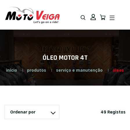
Saltar
Saltar
para
para
navegação
o
conteúdo
ÓLEO MOTOR 4T
início
produtos
serviço e manutenção
óleos
Ordenar por
49 Registos