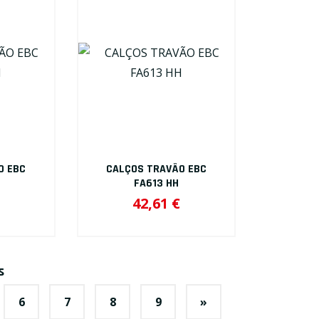
O EBC
CALÇOS TRAVÃO EBC
FA613 HH
42,61 €
s
6
7
8
9
»