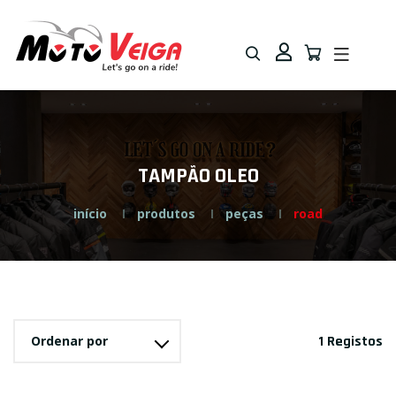
Saltar
Saltar
para
para
navegação
o
conteúdo
TAMPÃO OLEO
início
produtos
peças
road
Ordenar por
1 Registos