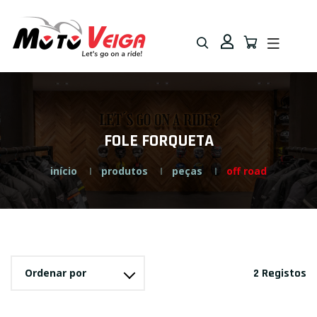
Saltar
Saltar
para
para
navegação
o
conteúdo
FOLE FORQUETA
início
produtos
peças
off road
Ordenar por
2 Registos