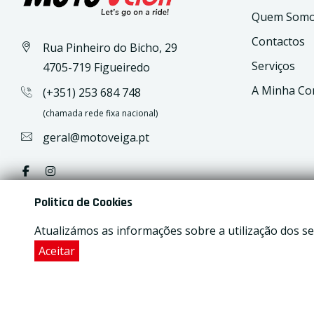
Quem Som
Contactos
Rua Pinheiro do Bicho, 29
Serviços
4705-719 Figueiredo
A Minha Co
(+351) 253 684 748
(chamada rede fixa nacional)
geral@motoveiga.pt
Politica de Cookies
Atualizámos as informações sobre a utilização dos se
Aceitar
2026
© All rights reserved Motoveiga | Developed by
Ac