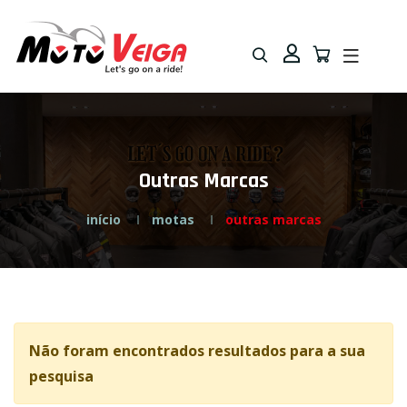
Saltar
Saltar
para
para
navegação
o
conteúdo
Outras Marcas
início
motas
outras marcas
Não foram encontrados resultados para a sua
pesquisa